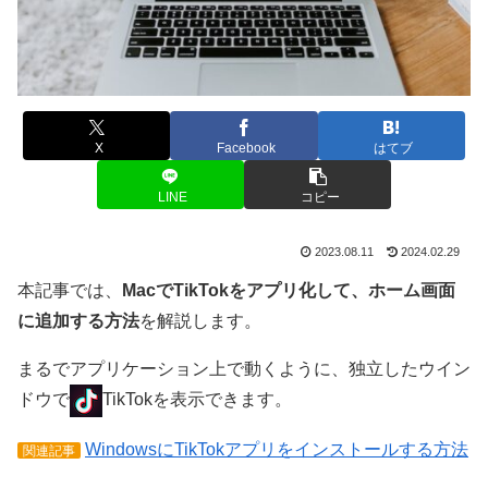
X
Facebook
はてブ
LINE
コピー
2023.08.11
2024.02.29
本記事では、
MacでTikTokをアプリ化して、ホーム画面
に追加する方法
を解説します。
まるでアプリケーション上で動くように、独立したウイン
ドウで
TikTokを表示できます。
WindowsにTikTokアプリをインストールする方法
関連記事