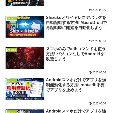
2026.05.06
Shizukuとワイヤレスデバッグを
Android
自動起動する方法! MacroDroidで
再起動時に開始を自動化しよう
2026.05.06
スマホのみでadbコマンドを使う
Android
方法! パソコンなしでAndroidを
改造しよう
2026.05.06
Androidスマホだけでアプリを強
Android
制無効化する方法! root/adb不要
でアプリを止めよう
2026.05.06
Androidスマホだけでアプリを強
Android