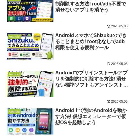
制削除する方法! root/adb不要で
消せないアプリを消そう
2026.05.06
AndroidスマホでShizukuのでき
Android
ることまとめ! root化なしでadb
権限を使える便利ツール
2026.05.06
Androidでプリインストールアプ
Android
リを強制的に削除する方法! 消せ
ない標準ソフトもアンインストー
ル/無効化できる
2026.05.05
Android上で別のAndroidを動か
Android
す方法! 仮想エミュレーターで仮
想OSを起動しよう