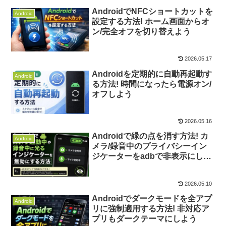
AndroidでNFCショートカットを
Android
設定する方法! ホーム画面からオ
ン/完全オフを切り替えよう
2026.05.17
Androidを定期的に自動再起動す
Android
る方法! 時間になったら電源オン/
オフしよう
2026.05.16
Androidで緑の点を消す方法! カ
Android
メラ/録音中のプライバシーイン
ジケーターをadbで非表示にしよ
う
2026.05.10
Androidでダークモードを全アプ
Android
リに強制適用する方法! 非対応ア
プリもダークテーマにしよう