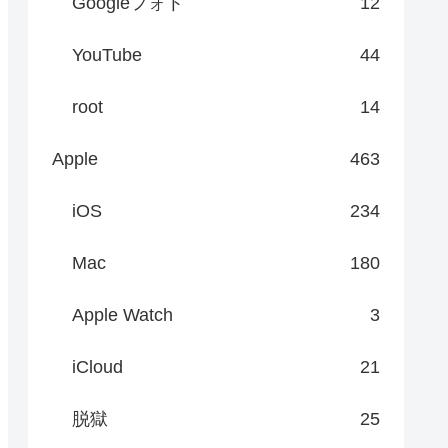
Googleフォト
12
YouTube
44
root
14
Apple
463
iOS
234
Mac
180
Apple Watch
3
iCloud
21
脱獄
25