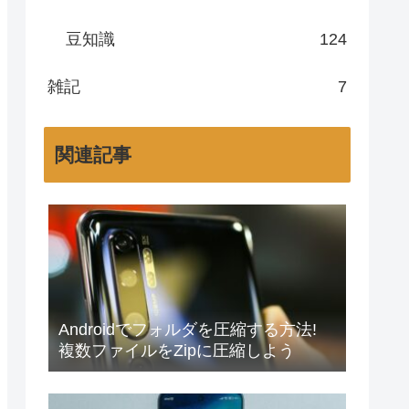
豆知識
124
雑記
7
関連記事
Androidでフォルダを圧縮する方法!
複数ファイルをZipに圧縮しよう