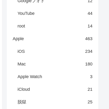
Googleフォト
12
YouTube
44
root
14
Apple
463
iOS
234
Mac
180
Apple Watch
3
iCloud
21
脱獄
25