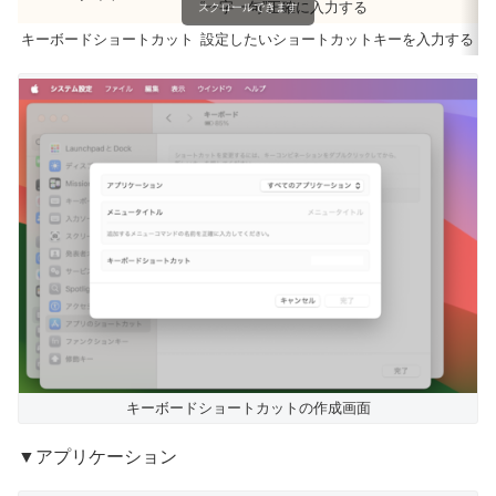
“一字一句”正確に入力する
スクロールできます
キーボードショートカット
設定したいショートカットキーを入力する
キーボードショートカットの作成画面
▼アプリケーション