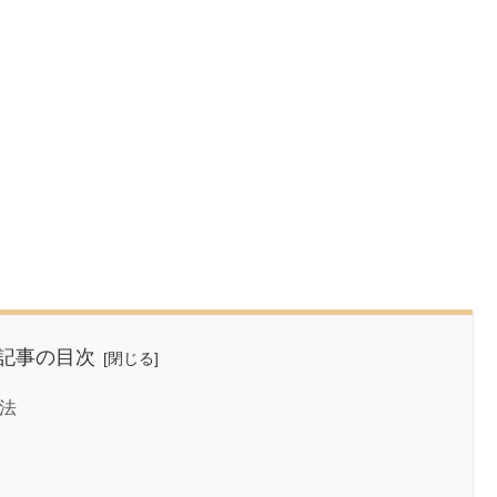
記事の目次
法