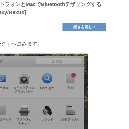
スマートフォンとMacでBluetoothテザリングする
axy/Nexus]
ーク」へ進みます。