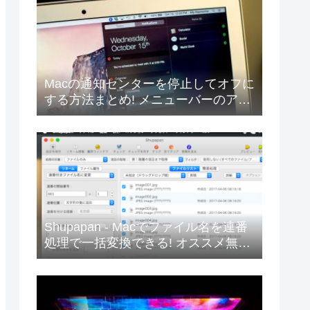
Macの通知センターを停止してオフに
する方法まとめ! メニューバーのアイ
コンも無効にして受信を非表示にし
よう
Shupapan - Macでファイル名を連番
処理で一括変換できる! オススメ無料
リネームアプリ