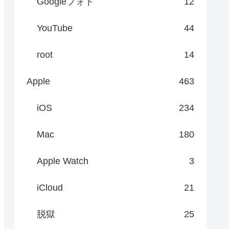
Googleフォト
12
YouTube
44
root
14
Apple
463
iOS
234
Mac
180
Apple Watch
3
iCloud
21
脱獄
25