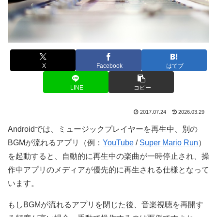
X
Facebook
はてブ
LINE
コピー
2017.07.24
2026.03.29
Androidでは、ミュージックプレイヤーを再生中、別の
BGMが流れるアプリ（例：
YouTube
/
Super Mario Run
）
を起動すると、自動的に再生中の楽曲が一時停止され、操
作中アプリのメディアが優先的に再生される仕様となって
います。
もしBGMが流れるアプリを閉じた後、音楽視聴を再開す