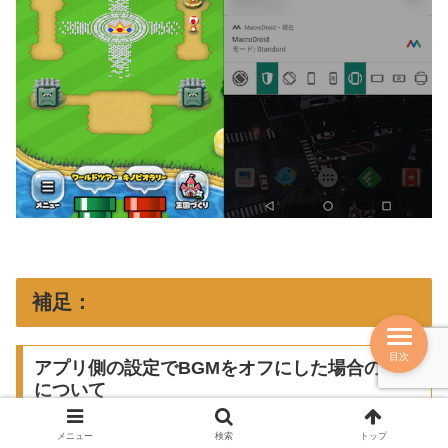
補足：
目次
アプリ側の設定でBGMをオフにした場合の仕様
について
メニュー
検索
トップ
音楽が流れるアプリ側でBGMをオフに設定変更した状態