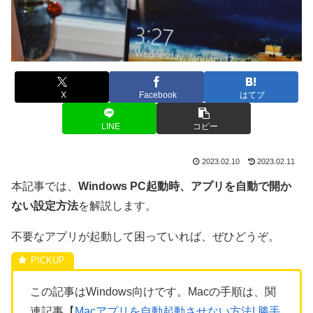
X
Facebook
はてブ
LINE
コピー
2023.02.10
2023.02.11
本記事では、
Windows PC起動時、アプリを自動で開か
ない設定方法
を解説します。
不要なアプリが起動して困っていれば、ぜひどうぞ。
この記事はWindows向けです。Macの手順は、関
連記事【
Macアプリを自動起動させない方法! 勝手