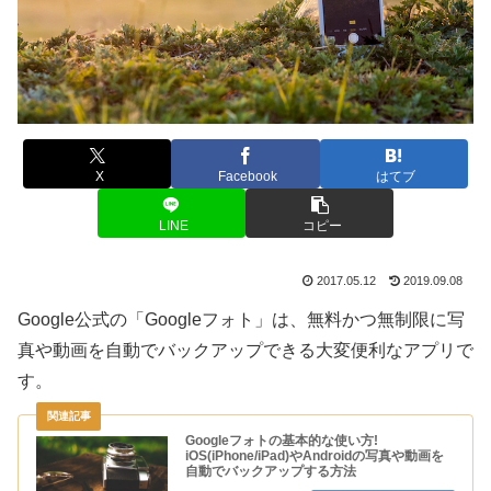
X
Facebook
はてブ
LINE
コピー
2017.05.12
2019.09.08
Google公式の「Googleフォト」は、無料かつ無制限に写
真や動画を自動でバックアップできる大変便利なアプリで
す。
Googleフォトの基本的な使い方!
iOS(iPhone/iPad)やAndroidの写真や動画を
自動でバックアップする方法