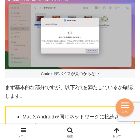
Androidデバイスが見つからない
まず基本的な部分ですが、以下2点を満たしているか確認
します。
目次
MacとAndroidが同じネットワークに接続され
ているか
Android側で共有を許可するユーザーを限定し
メニュー
検索
トップ