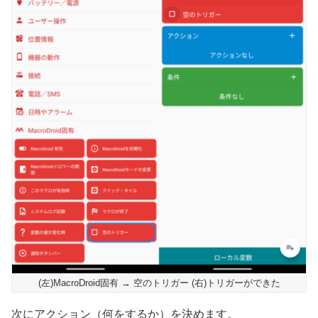
(左)MacroDroid固有 → 空のトリガー (右)トリガーができた
次にアクション（何をするか）を決めます。