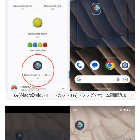
(左)MacroDroidショートカット (右)ドラッグでホーム画面追加