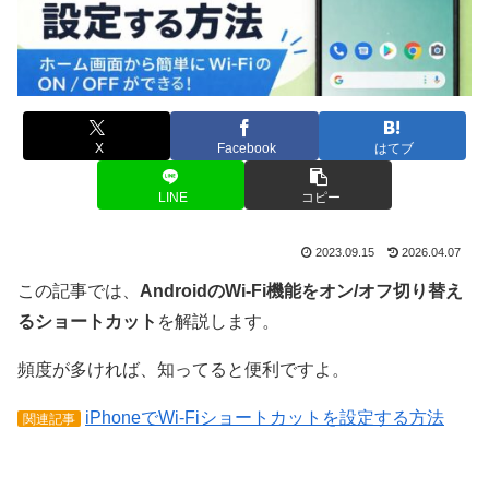
X
Facebook
はてブ
LINE
コピー
2023.09.15
2026.04.07
この記事では、
AndroidのWi-Fi機能をオン/オフ切り替え
るショートカット
を解説します。
頻度が多ければ、知ってると便利ですよ。
iPhoneでWi-Fiショートカットを設定する方法
関連記事