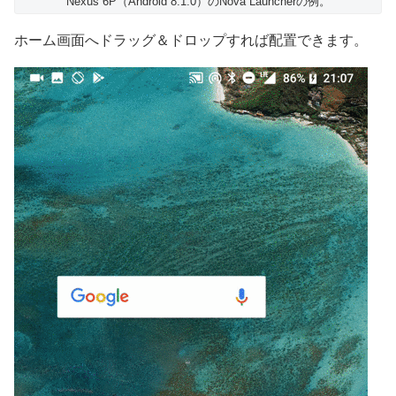
Nexus 6P（Android 8.1.0）のNova Launcherの例。
ホーム画面へドラッグ＆ドロップすれば配置できます。