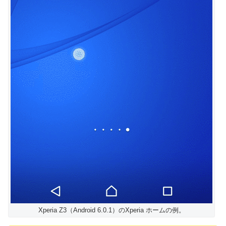
Xperia Z3（Android 6.0.1）のXperia ホームの例。