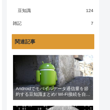
豆知識
124
雑記
7
関連記事
Androidでモバイルデータ通信量を節
約する豆知識まとめ! Wi-Fi接続を自動
化して賢くLTE(4G)を管理しよう