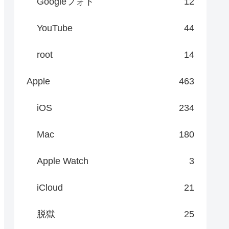
Googleフォト
12
YouTube
44
root
14
Apple
463
iOS
234
Mac
180
Apple Watch
3
iCloud
21
脱獄
25