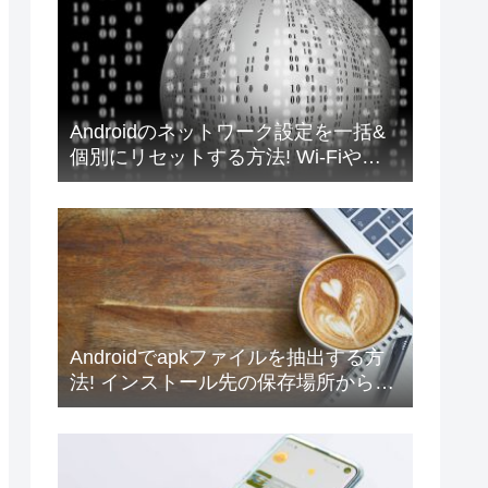
Androidのネットワーク設定を一括&
個別にリセットする方法! Wi-Fiや
Bluetoothの情報を初期化しよう
Androidでapkファイルを抽出する方
法! インストール先の保存場所からダ
ウンロードしよう