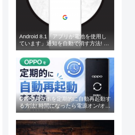
Android 8.1「アプリが電池を使用し
ています」通知を自動で消す方法! 邪
魔なら非表示にしよう
OPPOスマホを定期的に自動再起動す
る方法! 時間になったら電源オン/オフ
しよう