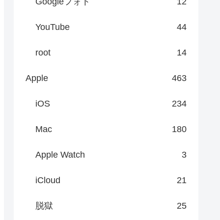
Googleフォト
12
YouTube
44
root
14
Apple
463
iOS
234
Mac
180
Apple Watch
3
iCloud
21
脱獄
25