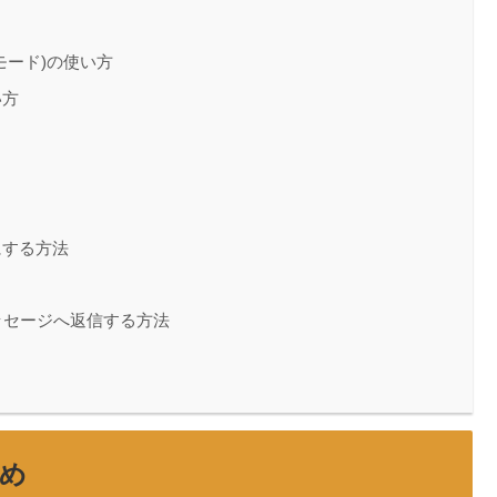
モード)の使い方
い方
レ
にする方法
ッセージへ返信する方法
め